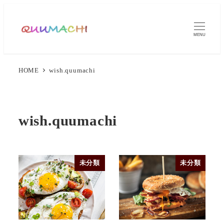
MENU
HOME
wish.quumachi
wish.quumachi
未分類
未分類